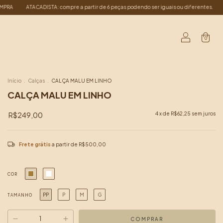
do ser iguais ou diferentes.
10% off primeira compra: PRIMEIRACOMPRA
ATACAD
0
Início
.
Calças
.
CALÇA MALU EM LINHO
CALÇA MALU EM LINHO
R$249,00
4
x de
R$62,25
sem juros
Frete grátis
a partir de
R$500,00
COR
PP
P
M
G
TAMANHO