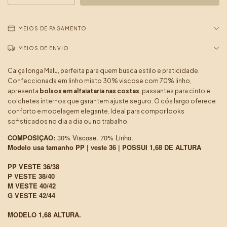
MEIOS DE PAGAMENTO
MEIOS DE ENVIO
Calça longa Malu, perfeita para quem busca estilo e praticidade.
Confeccionada em linho misto 30% viscose com 70% linho,
apresenta
bolsos em alfaiataria nas costas
, passantes para cinto e
colchetes internos que garantem ajuste seguro. O cós largo oferece
conforto e modelagem elegante. Ideal para compor looks
sofisticados no dia a dia ou no trabalho.
COMPOSIÇAO:
30% Viscose. 70% Linho.
Modelo usa tamanho PP | veste 36 | POSSUI 1,68 DE ALTURA
PP VESTE 36/38
P VESTE 38/40
M VESTE 40/42
G VESTE 42/44
MODELO 1,68 ALTURA.