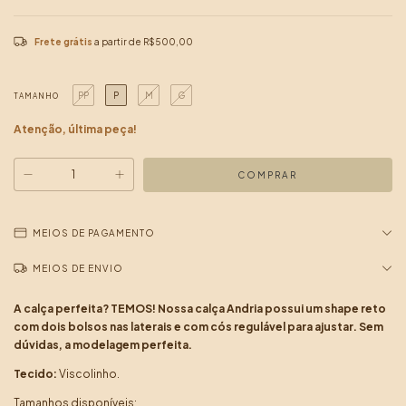
Frete grátis
a partir de
R$500,00
PP
P
M
G
TAMANHO
Atenção, última peça!
MEIOS DE PAGAMENTO
MEIOS DE ENVIO
A calça perfeita? TEMOS! Nossa calça Andria possui um shape reto
com dois bolsos nas laterais e com cós regulável para ajustar. Sem
dúvidas, a modelagem perfeita.
Tecido:
Viscolinho.
Tamanhos disponíveis: