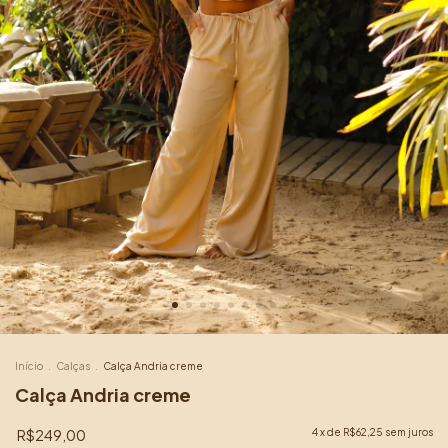
Início
.
Calças
.
Calça Andria creme
Calça Andria creme
R$249,00
4
x de
R$62,25
sem juros