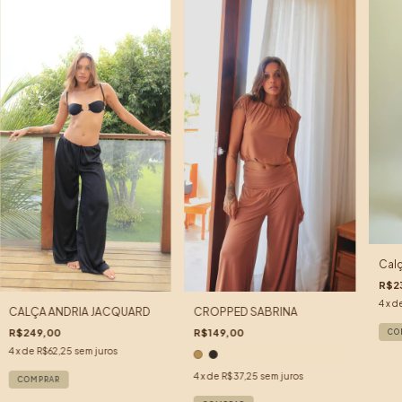
Calç
R$2
4
x d
CALÇA ANDRIA JACQUARD
CROPPED SABRINA
R$249,00
R$149,00
CO
4
x de
R$62,25
sem juros
4
x de
R$37,25
sem juros
COMPRAR