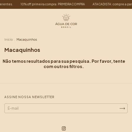
erentes.
10% off primeira compra: PRIMEIRACOMPRA
ATACADISTA: compre a parti
Início
.
Macaquinhos
Macaquinhos
Não temos resultados para sua pesquisa. Por favor, tente
com outros filtros.
ASSINE NOSSA NEWSLETTER