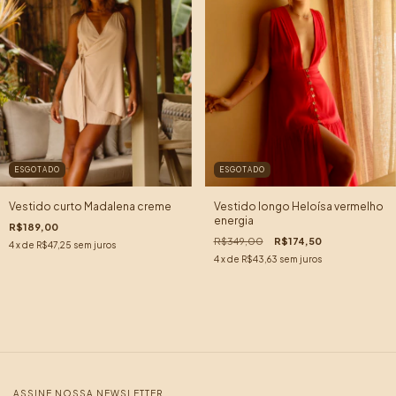
ESGOTADO
ESGOTADO
Vestido curto Madalena creme
Vestido longo Heloísa vermelho
energia
R$189,00
R$349,00
R$174,50
4
x de
R$47,25
sem juros
4
x de
R$43,63
sem juros
ASSINE NOSSA NEWSLETTER