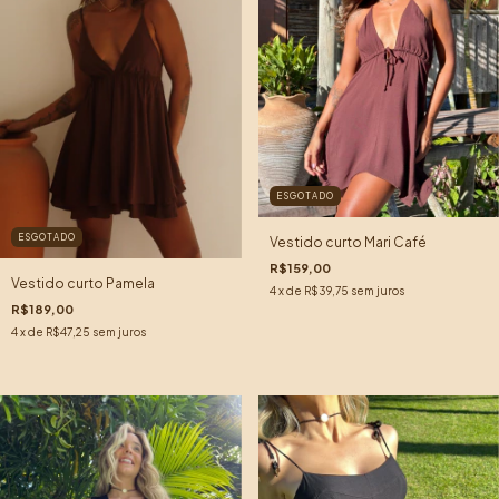
ESGOTADO
ESGOTADO
Vestido curto Mari Café
R$159,00
Vestido curto Pamela
4
x de
R$39,75
sem juros
R$189,00
4
x de
R$47,25
sem juros