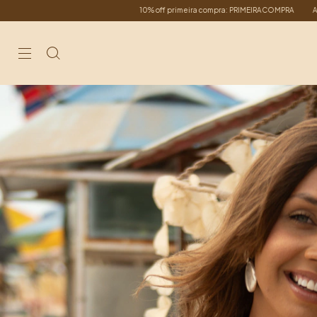
ra: PRIMEIRACOMPRA
ATACADISTA: compre a partir de 6 peças podendo ser iguais ou 