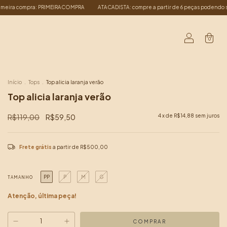
rtir de 6 peças podendo ser iguais ou diferentes.
10% off primeira compra: PRIME
0
Início
.
Tops
.
Top alicia laranja verão
Top alicia laranja verão
R$119,00
R$59,50
4
x de
R$14,88
sem juros
Frete grátis
a partir de
R$500,00
PP
P
M
G
TAMANHO
Atenção, última peça!