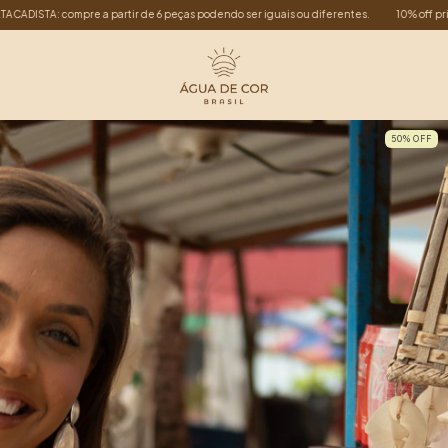
diferentes.
10% off primeira compra: PRIMEIRACOMPRA
ATACADISTA: compre a pa
50
%
OFF