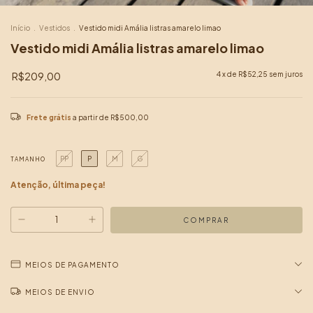
Início
.
Vestidos
.
Vestido midi Amália listras amarelo limao
Vestido midi Amália listras amarelo limao
R$209,00
4
x de
R$52,25
sem juros
Frete grátis
a partir de
R$500,00
PP
P
M
G
TAMANHO
Atenção, última peça!
MEIOS DE PAGAMENTO
MEIOS DE ENVIO