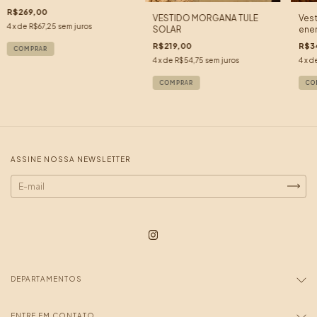
R$269,00
VESTIDO MORGANA TULE
Vest
4
x de
R$67,25
sem juros
SOLAR
ener
R$219,00
R$3
COMPRAR
4
x de
R$54,75
sem juros
4
x d
COMPRAR
CO
ASSINE NOSSA NEWSLETTER
DEPARTAMENTOS
ENTRE EM CONTATO