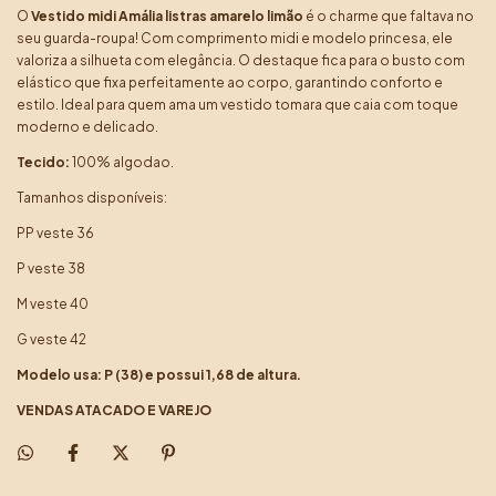
O
Vestido midi Amália listras amarelo limão
é o charme que faltava no
seu guarda-roupa! Com comprimento midi e modelo princesa, ele
valoriza a silhueta com elegância. O destaque fica para o busto com
elástico que fixa perfeitamente ao corpo, garantindo conforto e
estilo. Ideal para quem ama um vestido tomara que caia com toque
moderno e delicado.
Tecido:
100% algodao.
Tamanhos disponíveis:
PP veste 36
P veste 38
M veste 40
G veste 42
Modelo usa: P (38) e possui 1,68 de altura.
VENDAS ATACADO E VAREJO