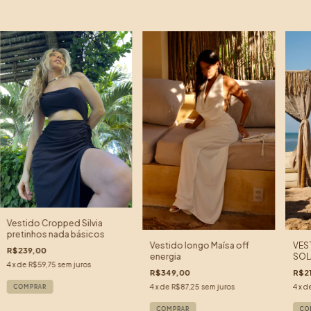
Vestido Cropped Silvia
pretinhos nada básicos
Vestido longo Maísa off
VES
R$239,00
energia
SOL
4
x de
R$59,75
sem juros
R$349,00
R$2
4
x de
R$87,25
sem juros
4
x d
COMPRAR
COMPRAR
CO