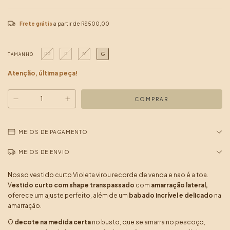
Frete grátis
a partir de
R$500,00
PP
P
M
G
TAMANHO
Atenção, última peça!
MEIOS DE PAGAMENTO
MEIOS DE ENVIO
Nosso vestido curto Violeta virou recorde de venda e nao é a toa.
V
estido curto com shape transpassado
com
amarração lateral,
oferece um ajuste perfeito, além de um
babado incrível e delicado
na
amarração.
O
decote na medida certa
no busto, que se amarra no pescoço,