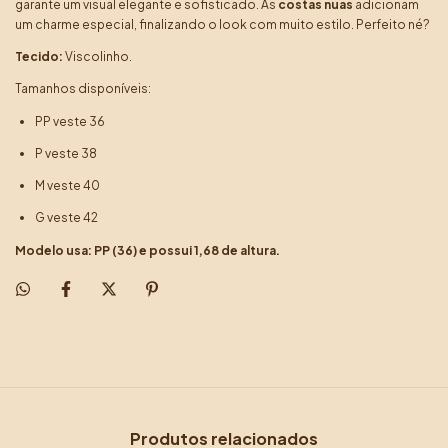
garante um visual elegante e sofisticado. As
costas nuas
adicionam
um charme especial, finalizando o look com muito estilo. Perfeito né?
Tecido:
Viscolinho.
Tamanhos disponíveis:
PP veste 36
P veste 38
M veste 40
G veste 42
Modelo usa: PP (36) e possui 1,68 de altura.
Produtos relacionados