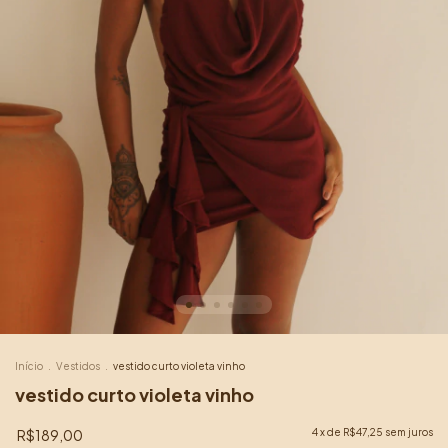
Início
.
Vestidos
.
vestido curto violeta vinho
vestido curto violeta vinho
R$189,00
4
x de
R$47,25
sem juros