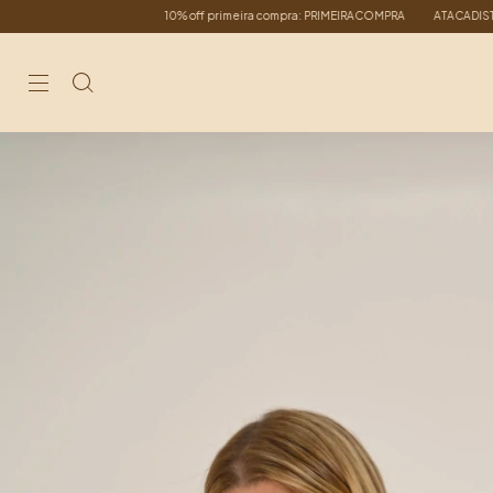
10% off primeira compra: PRIMEIRACOMPRA
ATACADISTA: compre a partir de 6 peça