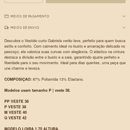
MEIOS DE PAGAMENTO
MEIOS DE ENVIO
Descubra o Vestido curto Gabriela verão leve, perfeito para quem busca
estilo e conforto. Com caimento ideal no busto e amarração delicada no
pescoço, ele valoriza suas curvas com elegância. O elástico na cintura
destaca a divisão entre o busto e a saia, garantindo ajuste perfeito e
liberdade para o seu movimento. Ideal para dias quentes, uma peça que
une charme e leveza.
COMPOSIÇAO:
87% Poliamida 13% Elastano.
Modelos usam tamanho P | veste 38.
PP VESTE 36
P VESTE 38
M VESTE 40
G VESTE 42
MODELO LOIRA 1,75 ALTURA.