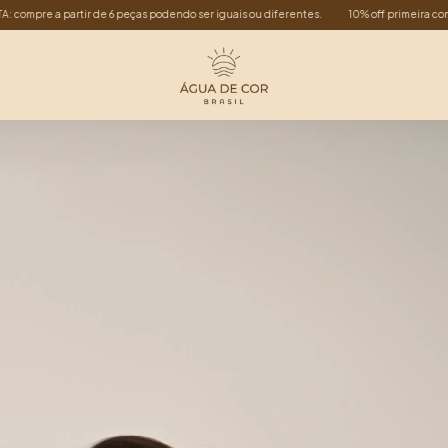
s podendo ser iguais ou diferentes.
10% off primeira compra: PRIMEIRACOMPRA