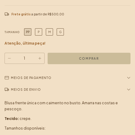
Frete grátis
a partir de
R$500,00
PP
P
M
G
TAMANHO
Atenção, última peça!
MEIOS DE PAGAMENTO
MEIOS DE ENVIO
Blusa frente única com caimento no busto. Amarra nas costas e
pescoço.
Tecido:
crepe.
Tamanhos disponíveis: